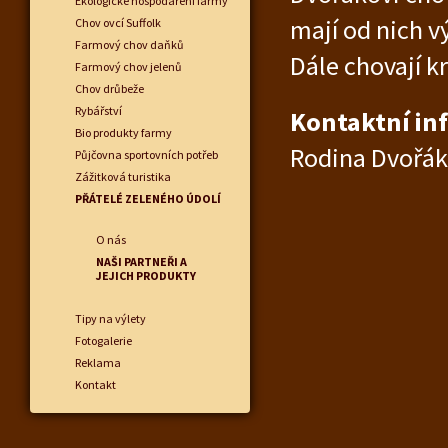
Ekologické hospodaření farmy
mají od nich v
Chov ovcí Suffolk
Farmový chov daňků
Dále chovají k
Farmový chov jelenů
Chov drůbeže
Rybářství
Kontaktní in
Bio produkty farmy
Rodina Dvořák
Půjčovna sportovních potřeb
Zážitková turistika
PŘÁTELÉ ZELENÉHO ÚDOLÍ
O nás
NAŠI PARTNEŘI A
JEJICH PRODUKTY
Tipy na výlety
Fotogalerie
Reklama
Kontakt