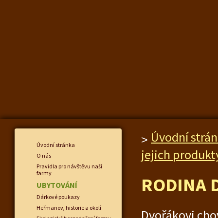
Úvodní strá
Úvodní stránka
jejich produkt
O nás
Pravidla pro návštěvu naší
farmy
RODINA 
UBYTOVÁNÍ
Dárkové poukazy
Heřmanov, historie a okolí
Dvořákovi chov