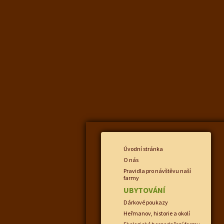
Úvodní stránka
O nás
Pravidla pro návštěvu naší
farmy
UBYTOVÁNÍ
Dárkové poukazy
Heřmanov, historie a okolí