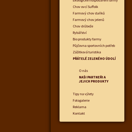
Ekologické hospodaření farmy
Chov ovcí Suffolk
Farmový chov daňků
Farmový chov jelenů
Chov drůbeže
Rybářství
Bio produkty farmy
Půjčovna sportovních potřeb
Zážitková turistika
PŘÁTELÉ ZELENÉHO ÚDOLÍ
O nás
NAŠI PARTNEŘI A
JEJICH PRODUKTY
Tipy na výlety
Fotogalerie
Reklama
Kontakt